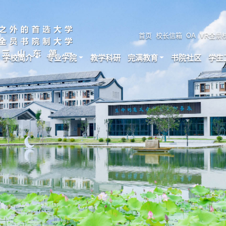
首页
校长信箱
OA
VR全景
学校简介
专业学院
教学科研
完满教育
书院社区
学生