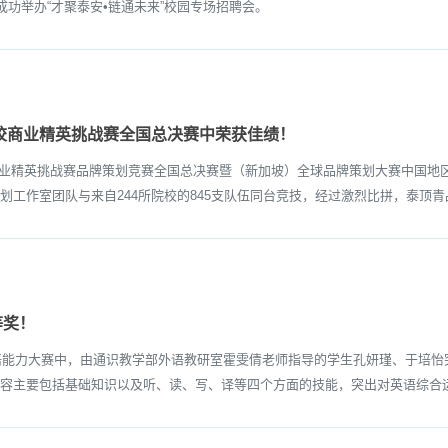
功举办“才聚泰安•链通未来”校园专场招聘会。
高校商业精英挑战赛全国总决赛中荣获佳绩！
校商业精英挑战赛品牌策划竞赛全国总决赛暨（新加坡）全球品牌策划大赛中国
工作室团队与来自244所院校的845支队伍同台竞技，经过激烈比拼，泰顶青
等奖！
能力大赛中，由通识教学部外语教研室霍雯倩老师指导的学生孔妍瑾、于培怡突
容主要包括基础知识以及听、读、写、译等四个方面的技能，突出对英语综合运