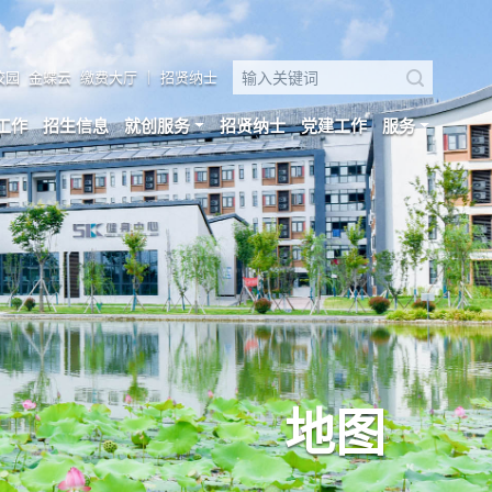
校园
金蝶云
缴费大厅
｜
招贤纳士
工作
招生信息
就创服务
招贤纳士
党建工作
服务
地图