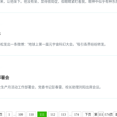
来，让他坐下。他没有坐，显得很局促，但眼睛紧盯着我，眼神中似乎有种东西，让
开
发出一条微博：“地球上第一届元宇宙科幻大会。”吸引各界纷纷转发。
部署会
全生产月活动工作部署会，党委书记彭春雷、校长助理刘阳出席会议。
...
...
页
1
109
110
111
112
113
174
下页
第
/174页