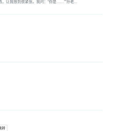
我感到很紧张。我问：“你是……”“孙老...
跳转