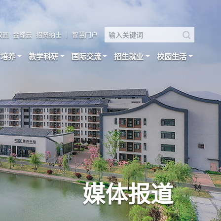
校园
金蝶云
招贤纳士
｜
智慧门户
才培养
教学科研
国际交流
招生就业
校园生活
媒体报道