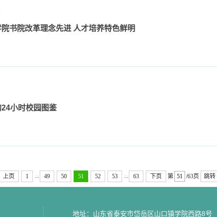
院书院改革理念先进 人才培养特色鲜明
24小时校园图鉴
...
...
上页
1
49
50
51
52
53
63
下页
第
/63页
跳转
地址：山东省泰安市岱岳区山口镇学院西路8号