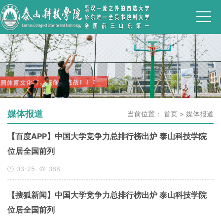
媒体报道
当前位置：
首页
>
媒体报道
【百度APP】中国大学竞争力总排行榜出炉 泰山科技学院
位居全国前列
03-25
388
【搜狐新闻】中国大学竞争力总排行榜出炉 泰山科技学院
位居全国前列