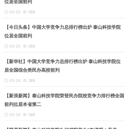
位居全国前列
03-25
388
【今日头条】中国大学竞争力总排行榜出炉 泰山科技学院
位居全国前列
03-25
388
【新华社】中国大学竞争力总排行榜出炉 泰山科技学院位
居全国综合类民办高校前列
03-24
388
【新浪新闻】泰山科技学院荣登民办院校竞争力排行榜全国
前列位居本省第二
03-24
388