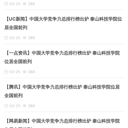
03-25
388
【UC新闻】中国大学竞争力总排行榜出炉 泰山科技学院位
居全国前列
03-25
388
【一点资讯】中国大学竞争力总排行榜出炉 泰山科技学院
位居全国前列
03-25
388
【腾讯】中国大学竞争力总排行榜出炉 泰山科技学院位居
全国前列
03-25
388
【网易新闻】中国大学竞争力总排行榜出炉 泰山科技学院