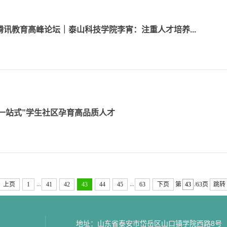
”腾讯教育高峰论坛｜泰山科技学院李宵：注重人才培养...
一站式”学生社区孕育高品质人才
...
...
上页
1
41
42
43
44
45
63
下页
第
/63页
跳转
地址：山东省泰安市岱岳区山口镇学院西路8号