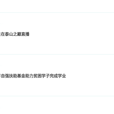
生在泰山之巅直播
万自强扶助基金助力贫困学子完成学业