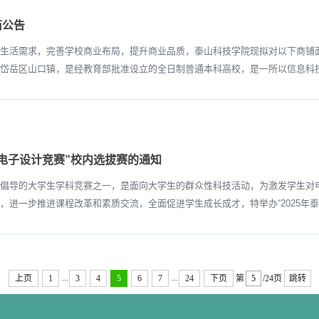
商公告
活需求，完善学校商业布局，提升商业品质，泰山科技学院现拟对以下商铺面
岱岳区山口镇，是经教育部批准设立的全日制普通本科高校，是一所以信息科技
电子设计竞赛”校内选拔赛的通知
导的大学生学科竞赛之一，是面向大学生的群众性科技活动，为激发学生对电
进一步推进课程改革和素质交流，全面促进学生成长成才，特举办“2025年泰山
...
...
上页
1
3
4
5
6
7
24
下页
第
/24页
跳转