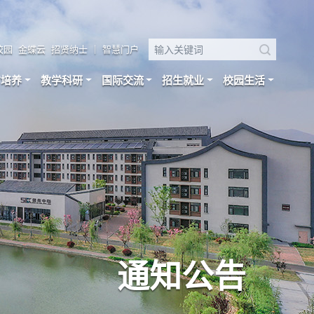
校园
金蝶云
招贤纳士
｜
智慧门户
才培养
教学科研
国际交流
招生就业
校园生活
通知公告