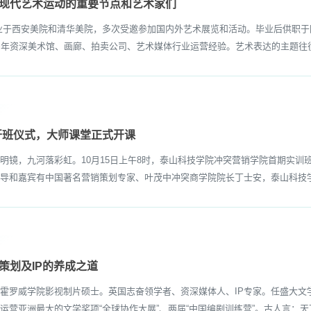
方现代艺术运动的重要节点和艺术家们
西安美院和清华美院，多次受邀参加国内外艺术展览和活动。毕业后供职于
多年资深美术馆、画廊、拍卖公司、艺术媒体行业运营经验。艺术表达的主题往往
开班仪式，大师课堂正式开课
，九河落彩虹。10月15日上午8时，泰山科技学院冲突营销学院首期实训
导和嘉宾有中国著名营销策划专家、叶茂中冲突商学院院长丁士安，泰山科技学
策划及IP的养成之道
罗威学院影视制片硕士。英国志奋领学者、资深媒体人、IP专家。任盛大文
营亚洲最大的文学奖项“全球协作大展”、两届“中国编剧训练营”。古人言：天