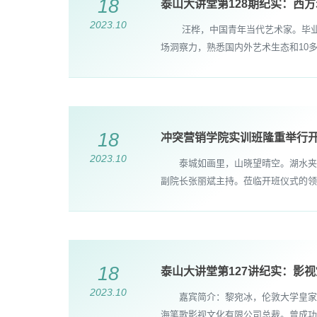
18
泰山大讲堂第128期纪实：西
2023.10
汪桦，中国青年当代艺术家。毕业于
场洞察力，熟悉国内外艺术生态和10
18
冲突营销学院实训班隆重举行
2023.10
泰城如画里，山晓望晴空。湖水夹明镜
副院长张丽斌主持。莅临开班仪式的领
18
泰山大讲堂第127讲纪实：影视
2023.10
嘉宾简介：黎宛冰，伦敦大学皇家霍
海笔歌影视文化有限公司总裁。曾成功运