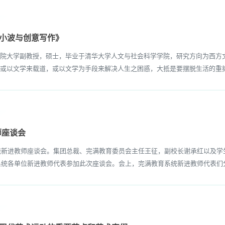
王小波与创意写作》
大学副教授，硕士，毕业于清华大学人文与社会科学学院，研究方向为西方文
或以文学来载道，或以文学为手段来解决人生之困惑，大抵是要摆脱生活的重拙
师座谈会
统新进教师座谈会。集团总裁、完满教育委员会主任王征，副校长谢承红以及学
育系统各单位新进教师代表参加此次座谈会。会上，完满教育系统新进教师代表们分