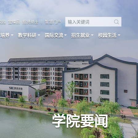
校园
金蝶云
招贤纳士
｜
智慧门户
才培养
教学科研
国际交流
招生就业
校园生活
学院要闻