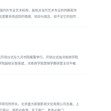
国内外专业艺术机构，具有对当代艺术专业的判断和市
是繁多而迥异的情感、信仰与观念，但不论它的创作...
班开班仪式在九河书院隆重举行。开班仪式由淬炼商学院
院副校长智英斌，淬炼商学院营销学教研室主任牛敏...
学研究所所长，北京盛大新丽影视文化有限公司总裁，上
下将兴，其积必有源；天下将亡，其发必有门...