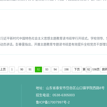
彻习近平新时代中国特色社会主义思想主题教育读书班举行开班式。学校领导、
动员讲话。彭春雷指出，开展主题教育专题读书班是有效提升全校党员干部理论
...
...
上页
1
90
91
92
93
94
198
下页
第
/198页
跳
地址：山东省泰安市岱岳区山口镇学院西路8号
招生电话：0538-6305003
鲁ICP备17007997号-2