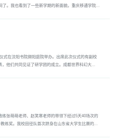
了。我也看到了一些新学期的新面貌。重庆移通学院...
出征仪式在汶阳书院撷阳庭院举办。出席此次仪式的有副校
，他们共同见证了研学团的成立。成都世界科幻大...
练张萌萌老师、赵笑寒老师的带领下经过5天40场次的
教练奖。我校田径队首次跻身在山东省大学生比赛的...