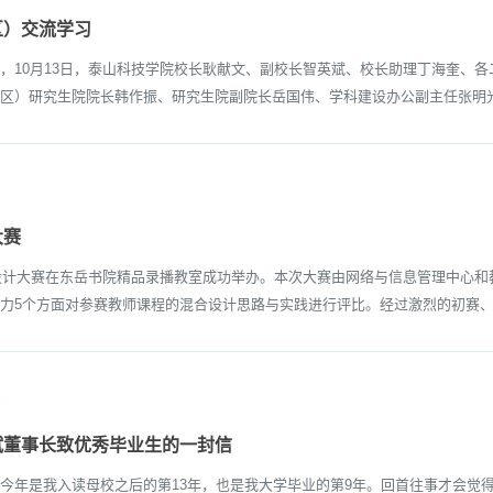
区）交流学习
10月13日，泰山科技学院校长耿献文、副校长智英斌、校长助理丁海奎、各
区）研究生院院长韩作振、研究生院副院长岳国伟、学科建设办公副主任张明光
大赛
设计大赛在东岳书院精品录播教室成功举办。本次大赛由网络与信息管理中心和
力5个方面对参赛教师课程的混合设计思路与实践进行评比。经过激烈的初赛、复
斌董事长致优秀毕业生的一封信
年是我入读母校之后的第13年，也是我大学毕业的第9年。回首往事才会觉得