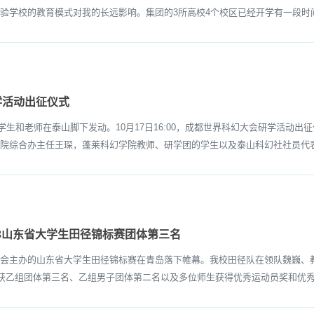
验学校的教育模式对我的长远影响。集团的3所高校4个校区已经开学有一段时间
学活动出征仪式
生和老师在泰山脚下发动。10月17日16:00，成都世界科幻大会研学活动
院综合办主任王琛，蓬莱科幻学院教师、研学团的学生以及泰山科幻社社员代表
23山东省大学生田径锦标赛团体第三名
协会主办的山东省大学生田径锦标赛在青岛落下帷幕。我校田径队在领队魏巍、教
斩获乙组团体第三名、乙组男子团体第二名以及多位师生获得优秀运动员奖和优秀