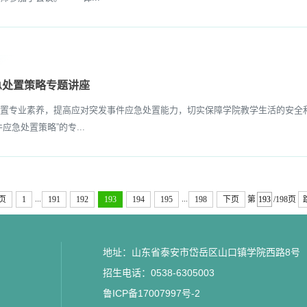
急处置策略专题讲座
专业素养，提高应对突发事件应急处置能力，切实保障学院教学生活的安全和稳
急处置策略”的专...
...
...
页
1
191
192
193
194
195
198
下页
第
/198页
地址：山东省泰安市岱岳区山口镇学院西路8号
招生电话：0538-6305003
鲁ICP备17007997号-2