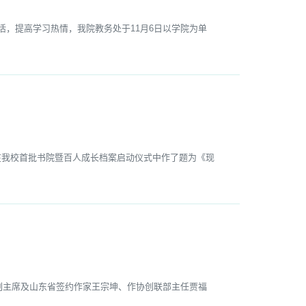
，提高学习热情，我院教务处于11月6日以学院为单
我校首批书院暨百人成长档案启动仪式中作了题为《现
副主席及山东省签约作家王宗坤、作协创联部主任贾福