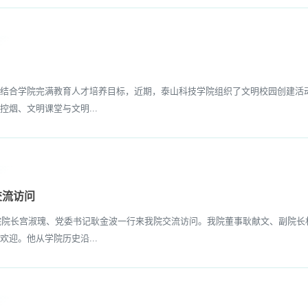
合学院完满教育人才培养目标，近期，泰山科技学院组织了文明校园创建活动
烟、文明课堂与文明...
交流访问
院院长宫淑瑰、党委书记耿金波一行来我院交流访问。我院董事耿献文、副院
迎。他从学院历史沿...