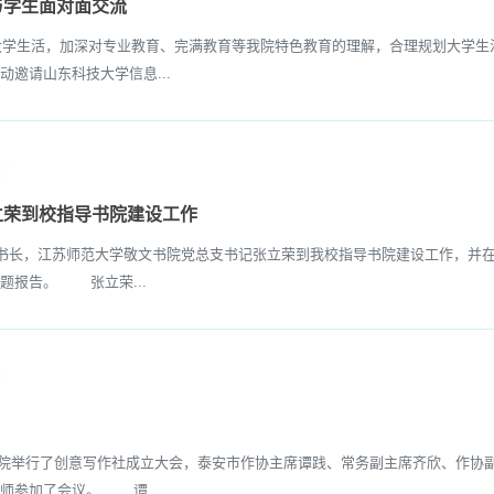
与学生面对面交流
学生活，加深对专业教育、完满教育等我院特色教育的理解，合理规划大学生活
邀请山东科技大学信息...
立荣到校指导书院建设工作
书长，江苏师范大学敬文书院党总支书记张立荣到我校指导书院建设工作，并在
题报告。 张立荣...
学院举行了创意写作社成立大会，泰安市作协主席谭践、常务副主席齐欣、作协
师参加了会议。 谭...