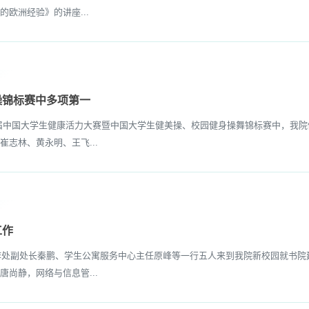
欧洲经验》的讲座...
操锦标赛中多项第一
五届中国大学生健康活力大赛暨中国大学生健美操、校园健身操舞锦标赛中，我
志林、黄永明、王飞...
工作
作处副处长秦鹏、学生公寓服务中心主任原峰等一行五人来到我院新校园就
尚静，网络与信息管...