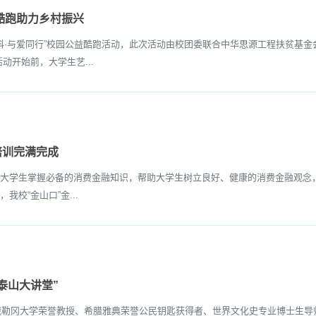
生酷跑助力乡村振兴
科·与爱同行”校园公益酷跑活动，此次活动由校团委联合中华思源工程扶贫基金会
开始前，大学生艺...
培训完满完成
生掌握必备的消费金融知识，帮助大学生树立良好、健康的消费金融观念，助力
校“金山口”金...
泰山大讲堂”
俄勒冈大学荣誉教授、希腊雅典荣誉公民钥匙获得者、世界文化史专业博士生导