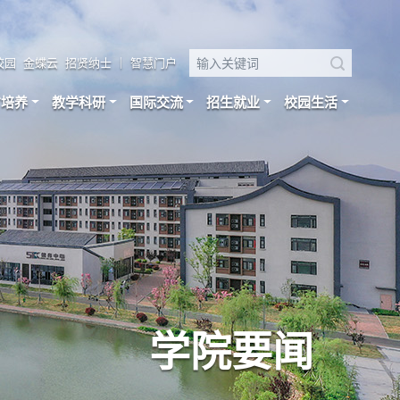
校园
金蝶云
招贤纳士
｜
智慧门户
才培养
教学科研
国际交流
招生就业
校园生活
学院要闻