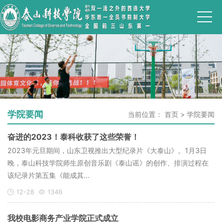
学院要闻
当前位置：
首页
>
学院要闻
奋进的2023！泰科收获了这些荣誉！
2023年元旦期间，山东卫视推出大型纪录片《大泰山》。1月3日
晚，泰山科技学院师生原创音乐剧《泰山谣》的创作、排演过程在
该纪录片第五集《能成其...
12-28
1346
我校电影商务产业学院正式成立