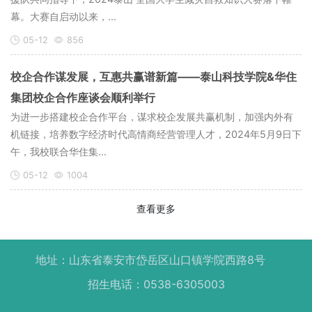
幕。大赛自启动以来，...
05-12
856
校企合作谋发展，互惠共赢谱新篇——泰山科技学院&华住
集团校企合作座谈会顺利举行
为进一步搭建校企合​作平台，谋求校企发展共赢机制，加强内外有
机链接，培养数字经济时代高情商经营管理人才，2024年5月9日下
午，我校联合华住集...
05-12
1004
查看更多
地址：山东省泰安市岱岳区山口镇学院西路8号
招生电话：0538-6305003