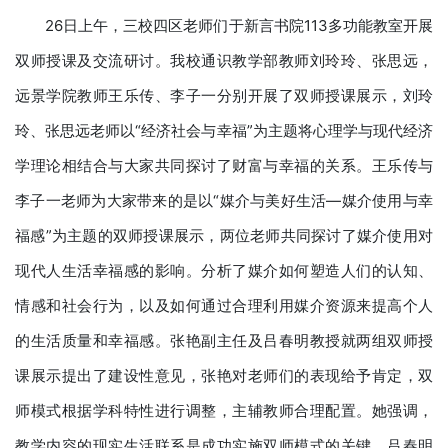
26日上午，三校四区老师们于新言书院113多功能教室开展
双师授课及交流研讨。我校通识教学部教师刘玲玲、张思远，
远景学院教师王乐传、李子一分别开展了双师授课展示，刘玲
玲、张思远老师以“经济社会与幸福”为主题将心理学与现代经济
学理论相结合与大家共同探讨了财富与幸福的关系。王乐传与
李子一老师为大家带来的是以“媒介与美好生活—媒介使用与幸
福感”为主题的双师授课展示，两位老师共同探讨了媒介使用对
现代人生活幸福感的影响。分析了媒介如何塑造人们的认知、
情感和社会行为，以及如何通过合理利用媒介资源来提高个人
的生活质量和幸福感。张艳副主任及吕春明教授就两组双师授
课展示提出了建设性意见，张艳对老师们的表现给予肯定，双
师模式根据学科特性进行调整，主辅教师合理配置。她强调，
教学内容的现实生活联系是成功实施双师模式的关键。吕春明