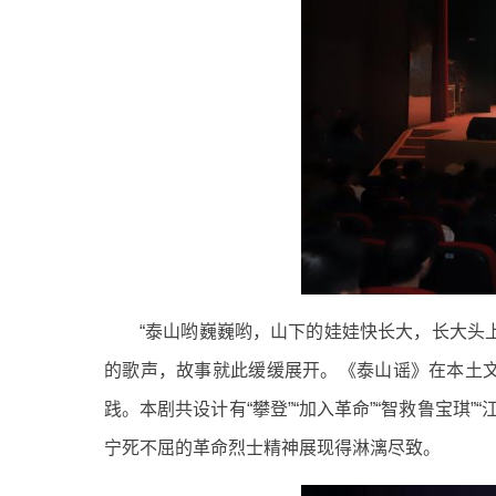
“泰山哟巍巍哟，山下的娃娃快长大，长大头
的歌声，故事就此缓缓展开。《泰山谣》在本土
践。本剧共设计有“攀登”“加入革命”“智救鲁宝琪
宁死不屈的革命烈士精神展现得淋漓尽致。