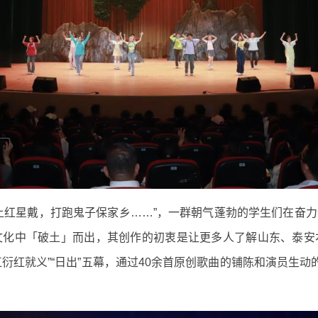
上红星戴，打跑鬼子保家乡……”，一群朝气蓬勃的学生们在奋
文化中「破土」而出，其创作的初衷是让更多人了解山东、泰安
”“江衍红就义”“日出”五幕，通过40余首原创歌曲的铺陈和演员生