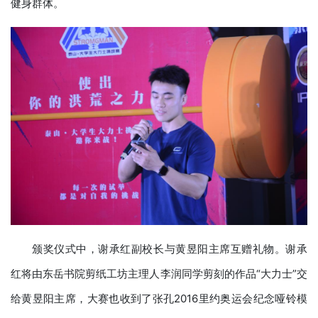
健身群体。
颁奖仪式中，谢承红副校长与黄昱阳主席互赠礼物。谢承
红将由东岳书院剪纸工坊主理人李润同学剪刻的作品“大力士”交
给黄昱阳主席，大赛也收到了张孔2016里约奥运会纪念哑铃模