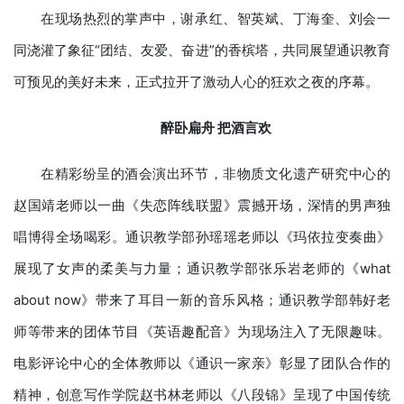
在现场热烈的掌声中，谢承红、智英斌、丁海奎、刘会一
同浇灌了象征“团结、友爱、奋进”的香槟塔，共同展望通识教育
可预见的美好未来，正式拉开了激动人心的狂欢之夜的序幕。
醉卧扁舟 把酒言欢
在精彩纷呈的酒会演出环节，非物质文化遗产研究中心的
赵国靖老师以一曲《失恋阵线联盟》震撼开场，深情的男声独
唱博得全场喝彩。通识教学部孙瑶瑶老师以《玛依拉变奏曲》
展现了女声的柔美与力量；通识教学部张乐岩老师的《what
about now》带来了耳目一新的音乐风格；通识教学部韩好老
师等带来的团体节目《英语趣配音》为现场注入了无限趣味。
电影评论中心的全体教师以《通识一家亲》彰显了团队合作的
精神，创意写作学院赵书林老师以《八段锦》呈现了中国传统