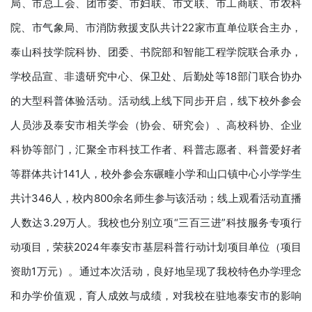
局、市总工会、团市委、市妇联、市文联、市工商联、市农科
院、市气象局、市消防救援支队共计22家市直单位联合主办，
泰山科技学院科协、团委、书院部和智能工程学院联合承办，
学校品宣、非遗研究中心、保卫处、后勤处等18部门联合协办
的大型科普体验活动。活动线上线下同步开启，线下校外参会
人员涉及泰安市相关学会（协会、研究会）、高校科协、企业
科协等部门，汇聚全市科技工作者、科普志愿者、科普爱好者
等群体共计141人，校外参会东碾疃小学和山口镇中心小学学生
共计346人，校内800余名师生参与该活动；线上观看活动直播
人数达3.29万人。我校也分别立项“三百三进”科技服务专项行
动项目，荣获2024年泰安市基层科普行动计划项目单位（项目
资助1万元）。通过本次活动，良好地呈现了我校特色办学理念
和办学价值观，育人成效与成绩，对我校在驻地泰安市的影响