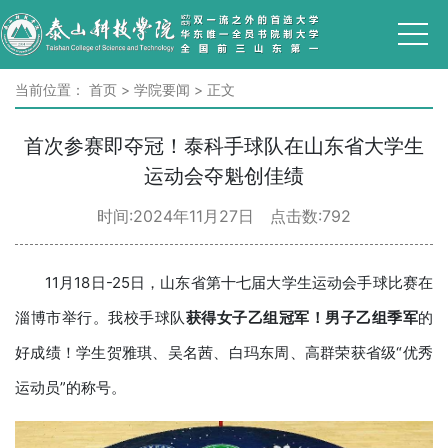
当前位置：
首页
>
学院要闻
>
正文
首次参赛即夺冠！泰科手球队在山东省大学生
运动会夺魁创佳绩
时间:2024年11月27日 点击数:
792
11月18日-25日，山东省第十七届大学生运动会手球比赛在
淄博市举行。我校手球队
获得女子乙组冠军！男子乙组季军
的
好成绩！学生贺雅琪、吴名茜、白玛东周、高群荣获省级“优秀
运动员”的称号。