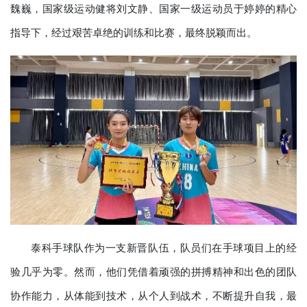
魏巍，国家级运动健将刘文静、国家一级运动员于婷婷的精心
指导下，经过艰苦卓绝的训练和比赛，最终脱颖而出。
泰科手球队作为一支新晋队伍，队员们在手球项目上的经
验几乎为零。然而，他们凭借着顽强的拼搏精神和出色的团队
协作能力，从体能到技术，从个人到战术，不断提升自我，最