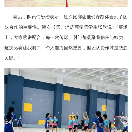
赛后，队员们纷纷表示，这次比赛让他们深刻体会到了团
队合作的重要性。海右书院、淬炼商学院学生张欣说：“赛场
上，大家紧密配合，每一次传球、射门都凝聚着信任与默契。
这次比赛让我明白，个人能力固然重要，但团队协作才是致胜
关键。”