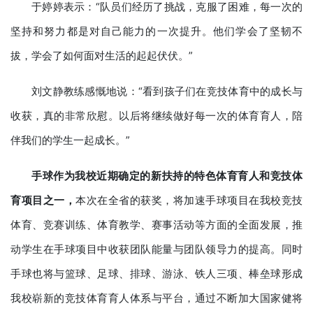
于婷婷表示：“队员们经历了挑战，克服了困难，每一次的
坚持和努力都是对自己能力的一次提升。他们学会了坚韧不
拔，学会了如何面对生活的起起伏伏。”
刘文静教练感慨地说：“看到孩子们在竞技体育中的成长与
收获，真的非常欣慰。以后将继续做好每一次的体育育人，陪
伴我们的学生一起成长。”
手球作为我校
近期确定的
新扶持的特色体育育人和竞技体
育项目之一，
本次在全省的获奖，将加速手球项目在我校竞技
体育、竞赛训练、体育教学、赛事活动等方面的全面发展，推
动学生在手球项目中收获团队能量与团队领导力的提高。同时
手球也将与篮球、足球、排球、游泳、铁人三项、棒垒球形成
我校崭新的竞技体育育人体系与平台，通过不断加大国家健将