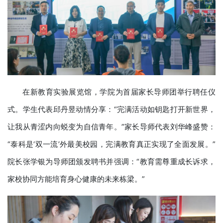
在新教育实验展览馆，学院为首届家长导师团举行聘任仪
式。学生代表邱丹昱动情分享：“完满活动如钥匙打开新世界，
让我从青涩内向蜕变为自信青年。”家长导师代表刘华峰盛赞：
“泰科是‘双一流’外最美校园，完满教育真正实现了全面发展。”
院长张学银为导师团颁发聘书并强调：“教育需尊重成长诉求，
家校协同方能培育身心健康的未来栋梁。”