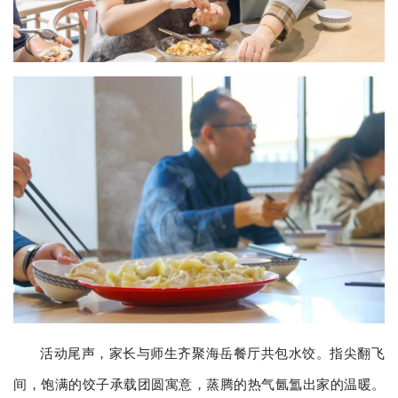
活动尾声，家长与师生齐聚海岳餐厅共包水饺。指尖翻飞
间，饱满的饺子承载团圆寓意，蒸腾的热气氤氲出家的温暖。