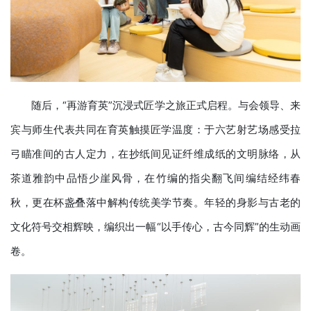
随后，“再游育英”沉浸式匠学之旅正式启程。与会领导、来
宾与师生代表共同在育英触摸匠学温度：于六艺射艺场感受拉
弓瞄准间的古人定力，在抄纸间见证纤维成纸的文明脉络，从
茶道雅韵中品悟少崖风骨，在竹编的指尖翻飞间编结经纬春
秋，更在杯盏叠落中解构传统美学节奏。年轻的身影与古老的
文化符号交相辉映，编织出一幅“以手传心，古今同辉”的生动画
卷。