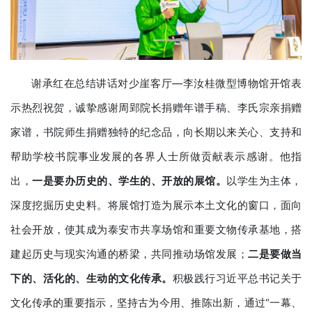
谢承红在总结讲话对少崖客厅—李汝桂微型博物馆开馆表
示热烈祝贺，诚挚感谢周郢院长捐赠年谱手稿、李氏宗亲捐赠
家谱，书院师生捐赠独特的纪念品，向长期以来关心、支持和
帮助学校书院事业发展的各界人士所做贡献表示感谢。他指
出，
一是
要
办历史的、学生的、开放的展馆。
以学生为主体，
深度挖掘历史史料。将展馆打造为展示本土文化的窗口，面向
社会开放，使其成为泰安市共享场馆和重要文物传承基地，搭
建起历史与现实沟通的桥梁，共同推动场馆发展；
二是
要
做当
下的、活化的、生动的文化传承。
积极践行习近平总书记关于
文化传承的重要指示，坚持古为今用、推陈出新，通过“一幕、