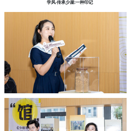
学风·传承少崖
:
一种印记