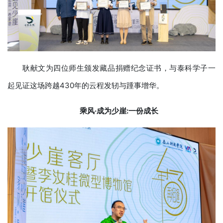
耿献文为四位师生颁发藏品捐赠纪念证书，与泰科学子一
起见证这场跨越430年的云程发轫与踵事增华。
乘风·成为少崖
:
一份成长