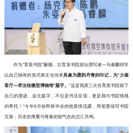
作为“育英书院”匾额、古育英书院原址撰写者—马睿麟同学
以自己独有的形式将文化传承
具象为墨韵丹青的印记，为“少崖
客厅—李汝桂微型博物馆”题字。
“这是我第三次在育英书院留下
自己的墨迹。这次题字，不仅是书法呈现，更是我与书院情感
的寄托！”今年6月份即将毕业的他真情流露。用笔墨续写书院
文脉，历史的厚重与青春的朝气在此交汇共鸣。