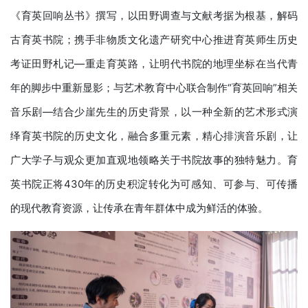
《育英回响丛书》撰写，以田野调查与文献考据为根基，解码
古育英书院；携手非物质文化遗产研究中心推进育英师生历史
考证田野札记—重走育英路，让明代书院的地理坐标在当代青
年的脚步中重新显影；与艺术教育中心联合制作“育英回响”相关
音乐剧—结合少崖先生的历史背景，以一种全新的艺术形式演
绎育英书院的历史文化，融合多重元素，精心排演音乐剧，让
广大学子与观众更加直观地领略关于书院故事的独特魅力。育
英书院正将430年的历史积淀转化为可感知、可参与、可传播
的现代教育资源，让传承在青年群体中成为鲜活的体验。