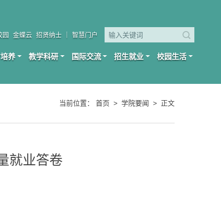
校园
金蝶云
招贤纳士
｜
智慧门户
才培养
教学科研
国际交流
招生就业
校园生活
当前位置：
首页
>
学院要闻
>
正文
量就业答卷