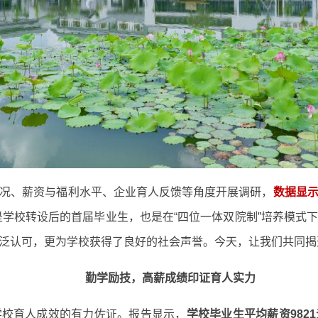
况、薪资与福利水平、企业育人反馈等角度开展调研，
数据显
，是学校转设后的首届毕业生，也是在“四位一体双院制”培养模
泛认可，更为学校获得了良好的社会声誉。今天，让我们共同揭
勤学励技，高薪成绩印证育人实力
学校育人成效的有力佐证。报告显示，
学校毕业生平均薪资982