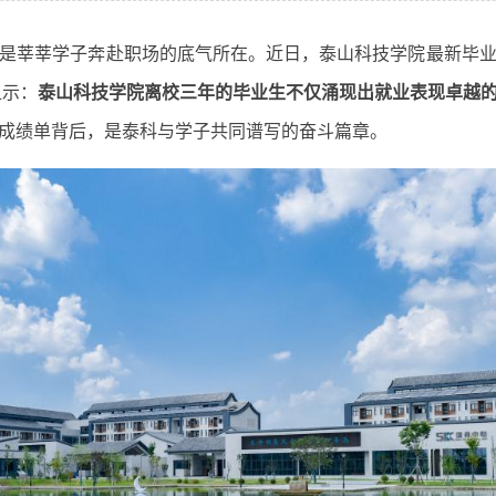
是莘莘学子奔赴职场的底气所在。近日，泰山科技学院最新毕
显示：
泰山科技学院离校三年的毕业生不仅涌现出就业表现卓越
成绩单背后，是泰科与学子共同谱写的奋斗篇章。