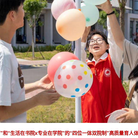
”和“生活在书院x专业在学院”的“四位一体双院制”高质量育人