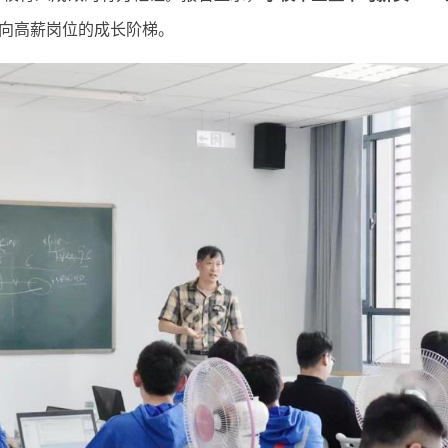
向高薪岗位的成长阶梯。