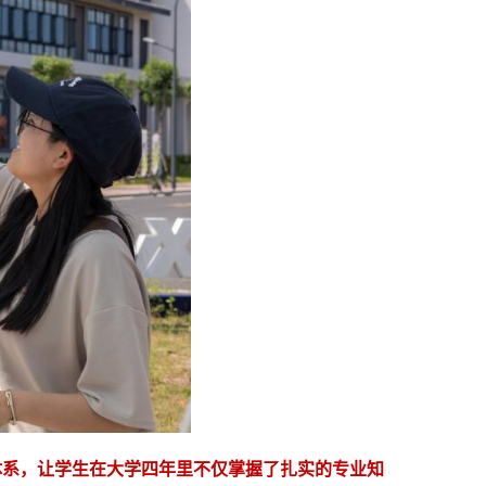
体系，
让学生在大学四年里不仅掌握了扎实的专业知