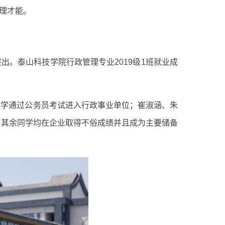
理才能。
出。泰山科技学院行政管理专业2019级1班就业成
同学通过公务员考试进入行政事业单位；崔淑涵、朱
，其余同学均在企业取得不俗成绩并且成为主要储备