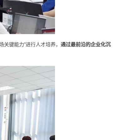
场关键能力”进行人才培养，
通过最前沿的企业化沉