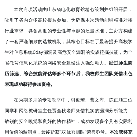
本次专项活动由山东省电化教育馆精心策划并组织开展，
吸引了省内众多高校报名参加。为确保本次活动能够精准对接
行业需求，具备高度的专业性与卓越的质量水准，主办方构建
了一套严谨细致的选拔机制，其核心目标在于显著提升高校学
生对信息系统0day漏洞及高危安全漏洞的实战挖掘技能，为全
省教育信息化系统的网络安全建设注入强劲动力。
经过
师生简
历筛选
、
综合技能评估等多
个
环节
后
，
我校
师生团队凭借出色
表现成功获得
参加
资格
。
在为期多月的专项攻坚中，弭俊琦、曹文库、陈正顺三位
同学和网络教研室主任贾全秋老师凭借扎实的漏洞分析能力、
敏锐的安全嗅觉和良好的协作精神，成功发现多个具有实际利
用价值的漏洞点，最终斩获“双优秀团队”荣誉称号。
本次获奖充