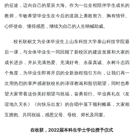
的征途，迈向自己的星辰大海。作为一位全程陪伴学生成长的
教师，牛敏希望毕业生在今后的道路上勇敢努力、胸有情怀、
心怀使命、懂得感恩，继续为自己的人生呐喊助威。
校长耿献文为全体毕业生上山东科技大学泰山科技学院最
后一课，与全体毕业生一同回顾了新校区的建设发展和大家的
成长进步，并从充满热爱、充满好奇、永葆真诚、永树斗志四
个角度，为毕业生即将开启的全新旅程指引方向，让我们再一
次用热烈的掌声感谢耿校长的谆谆教诲和殷切期望，同时也希
望大家带着这份美好期望与祝福，奋勇前行。毕业典礼在《友
谊地久天长》《向快乐出发》的合唱中落下顺利帷幕，大家相
互拥抱、共同祝福，感恩父母、母校、师长及同窗。
在收获
，
2022届
本科生
学士学位授予仪式