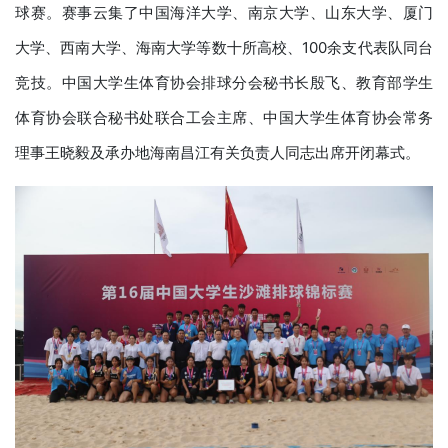
球赛。赛事云集了中国海洋大学、南京大学、山东大学、厦门
大学、西南大学、海南大学等数十所高校、100余支代表队同台
竞技。中国大学生体育协会排球分会秘书长殷飞、教育部学生
体育协会联合秘书处联合工会主席、中国大学生体育协会常务
理事王晓毅及承办地海南昌江有关负责人同志出席开闭幕式。