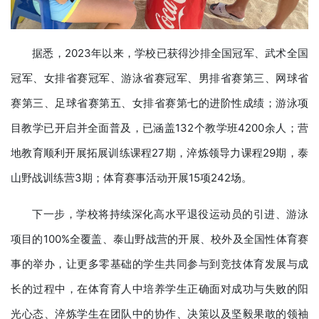
据悉，2023年以来，学校已获得沙排全国冠军、武术全国
冠军、女排省赛冠军、游泳省赛冠军、男排省赛第三、网球省
赛第三、足球省赛第五、女排省赛第七的进阶性成绩；游泳项
目教学已开启并全面普及，已涵盖132个教学班4200余人；营
地教育顺利开展拓展训练课程27期，淬炼领导力课程29期，泰
山野战训练营3期；体育赛事活动开展15项242场。
下一步，学校将持续深化高水平退役运动员的引进、游泳
项目的100%全覆盖、泰山野战营的开展、校外及全国性体育赛
事的举办，让更多零基础的学生共同参与到竞技体育发展与成
长的过程中，在体育育人中培养学生正确面对成功与失败的阳
光心态、淬炼学生在团队中的协作、决策以及坚毅果敢的领袖