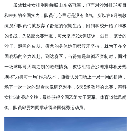
虽然我校女排刚刚蝉联山东省冠军，但面对沙滩排球项目
和未知的全国实力，队员们心里还是没有底气。所以在8月初教
练员和队员们就放弃了舒适的假期生活，回到学校开始了积极
的备战，为适应比赛环境，每天坚持2次训练课，烈日、滚烫的
沙子、黝黑的皮肤、疲惫的身体她们都咬牙坚持，就为了在全
国赛场的全力以赴。到达赛区，当得知是单循环赛制时，面对
一场球即可天壤之别的激烈情况，教练组结合沙滩排球积分规
则将“力拼每一局”作为战术，随着队员们场上一局一局的拼搏，
场下一次一次的观看录像研究对手，6天5场激烈的比赛，泰科
女排5战艰难全胜，最终获得全国乙组女子冠军、体育道德风尚
奖，队员邱雯岩同学获得全国优秀运动员。