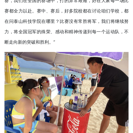
赛，我们在全国的赛场中，打的异常艰难，好在大家每一场比
赛都全力以赴。赛中、赛后，好多院校都在讨论咱们学校，都
在问泰山科技学院在哪里？比赛没有常胜将军，我们将继续努
力，将全国冠军的殊荣、感动和精神传递到每一个运动队，不
断走向新的突破和胜利。”