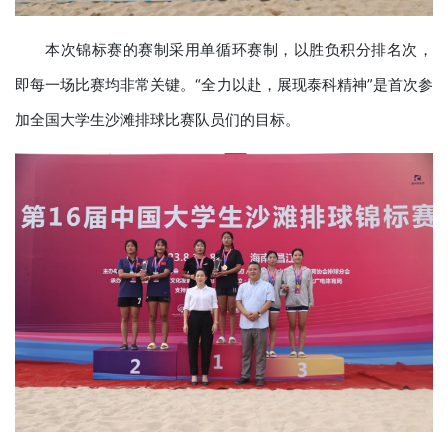
本次锦标赛的赛制采用单循环赛制，以胜负积分排名次，
即每一场比赛均非常关键。“全力以赴，展现泰科精神”是首次参
加全国大学生沙滩排球比赛队员们的目标。