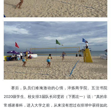
赛后，队员们难掩激动的心情，淬炼商学院、五汶书院
2020级学生、校女排3届队长邱雯岩（下图左一）说：“真的非
常感谢泰科，进入大学之前，从来没有想过在排球中获得如此