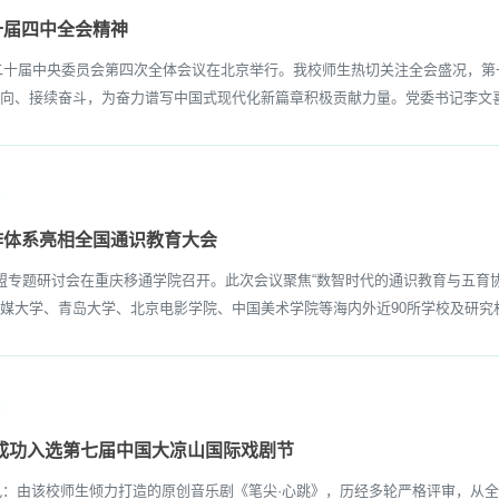
十届四中全会精神
二十届中央委员会第四次全体会议在北京举行。我校师生热切关注全会盛况，
向、接续奋斗，为奋力谱写中国式现代化新篇章积极贡献力量。党委书记李文喜表
作体系亮相全国通识教育大会
联盟专题研讨会在重庆移通学院召开。此次会议聚焦“数智时代的通识教育与五育
大学、青岛大学、北京电影学院、中国美术学院等海内外近90所学校及研究机构
成功入选第七届中国大凉山国际戏剧节
：由该校师生倾力打造的原创音乐剧《笔尖·心跳》，历经多轮严格评审，从