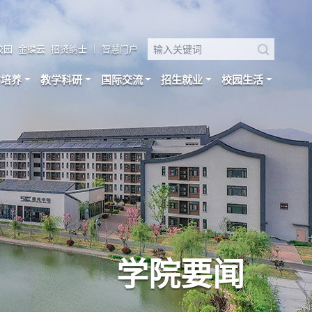
校园
金蝶云
招贤纳士
｜
智慧门户
才培养
教学科研
国际交流
招生就业
校园生活
学院要闻