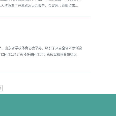
人次收看了开幕式及大会报告，会议照片直播点击...
厅、山东省学校体育协会举办，吸引了来自全省70余所高
以团体184分总分获得团体乙组总冠军和体育道德风
转