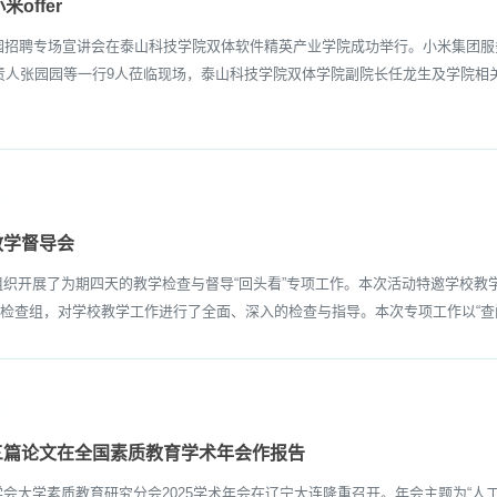
offer
校园招聘专场宣讲会在泰山科技学院双体软件精英产业学院成功举行。小米集团服
责人张园园等一行9人莅临现场，泰山科技学院双体学院副院长任龙生及学院相
教学督导会
组织开展了为期四天的教学检查与督导“回头看”专项工作。本次活动特邀学校
检查组，对学校教学工作进行了全面、深入的检查与指导。本次专项工作以“查问
三篇论文在全国素质教育学术年会作报告
会大学素质教育研究分会2025学术年会在辽宁大连隆重召开。年会主题为“人工