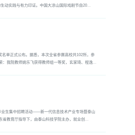
动实践与有力印证。中国大凉山国际戏剧节自20...
单正式公布。据悉，本次全省参赛高校共102所，参
：我院教师姚乐飞获得教师组一等奖，玄家琦、程逸...
毕业生集中招聘活动——新一代信息技术产业专场暨泰山
省教育厅指导下，由泰山科技学院主办，就业创...