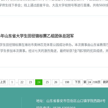
学师生线下参会；线上通过超星平台、大连大学视频号等进行直播，共有5600余
25年山东省大学生田径锦标赛乙组团体总冠军
省大学生田径锦标赛在潍坊市奥林匹克体育公园成功举办。本次赛事由山东省教育
队学生参加本次赛事。经过七天的激烈角逐，最终斩获7金7银2铜的优异成绩，并
...
...
上页
1
22
23
24
25
26
198
下页
第
/198页
跳
地址：山东省泰安市岱岳区山口镇学院西路8号