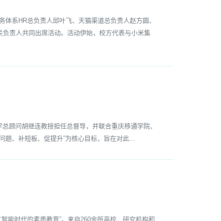
务体系HR总负责人邱叶飞、天猫渠道总负责人赵方圆、
关负责人共同出席活动。活动伊始，校方代表与小米集
教学总顾问胡继连教授担任总督导，并联合重庆移通学院、
题、补短板、促提升”为核心目标，旨在对此...
智能时代的素质教育”。来自260余所高校、研究机构和