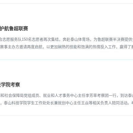
次护航鲁超联赛
志愿服务队150名志愿者再次集结，奔赴泰山体育场，为鲁超联赛半决赛提
赛事主办方邀请再度启航，以更加娴熟的技能和饱满的热情投入工作，赢得了赛
技学院考察
源和社会保障局党组成员、就业和人才事务中心主任李芳率考察团一行，到访泰
，泰山科技学院学生工作处处长兼就创中心主任王焱等相关负责人陪同活动。​考