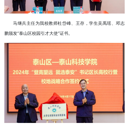
马继兵主任为我校教师杜岱峰、王存，学生吴禹瑶、邓志
鹏颁发“泰山区校园引才大使”证书。