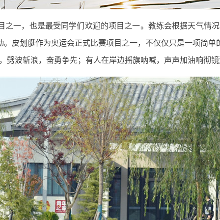
目之一，也是最受同学们欢迎的项目之一。教练会根据天气情况
运动。皮划艇作为奥运会正式比赛项目之一，不仅仅只是一项简单的
，劈波斩浪，奋勇争先；有人在岸边摇旗呐喊，声声加油响彻镜