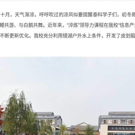
月，天气渐凉，呼呼吹过的凉风似要提醒泰科学子们，初冬即将
鲤共游、与白鹅共舞。近年来，“淬炼”领导力课程在我校“信息产
不断更新优化。我校充分利用镜湖户外水上条件，开发了皮划