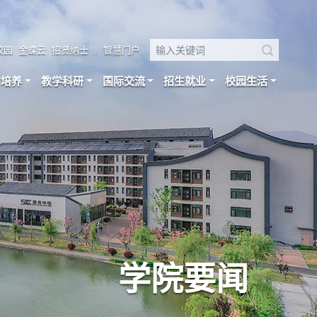
校园
金蝶云
招贤纳士
｜
智慧门户
才培养
教学科研
国际交流
招生就业
校园生活
学院要闻