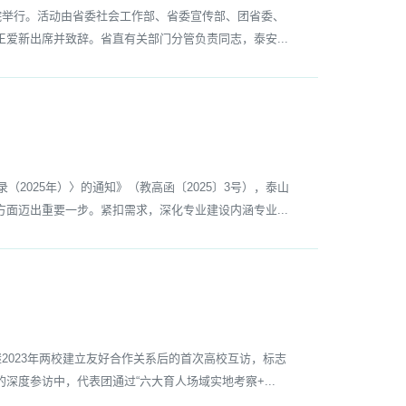
举行。活动由省委社会工作部、省委宣传部、团省委、
爱新出席并致辞。省直有关部门分管负责同志，泰安...
025年）〉的通知》（教高函〔2025〕3号），泰山
面迈出重要一步。紧扣需求，深化专业建设内涵专业...
023年两校建立友好合作关系后的首次高校互访，标志
度参访中，代表团通过“六大育人场域实地考察+...