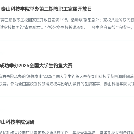
，泰山科技学院举办第三期教职工家属开放日
”第三期教职工校园家属开放日圆满举行。活动以“剧里剧外：家校共融的双向叙
读家校协同的“幸福剧本”。学校常务副校长谢承红、工会主席白军彭全程参与，
成功举办2025全国大学生钓鱼大赛
右书院承办的“渔悦泰山”2025全国大学生钓鱼大赛在泰山科技学院明湖畔圆满
级决赛。作为全国高校垂钓领域规模与影响力兼具的品牌赛事，泰山科技学院以“竞
泰山科技学院调研
部长孔妍来校调研共青团及校地共建工作，学校党委委员、常务副校长谢承红热