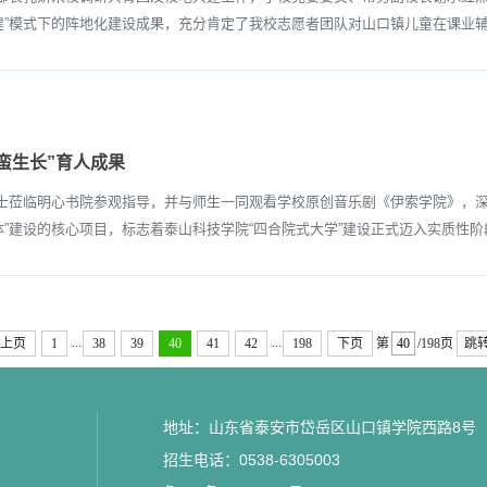
建”模式下的阵地化建设成果，充分肯定了我校志愿者团队对山口镇儿童在课业辅
蛮生长”育人成果
士莅临明心书院参观指导，并与师生一同观看学校原创音乐剧《伊索学院》，深
”建设的核心项目，标志着泰山科技学院“四合院式大学”建设正式迈入实质性阶
...
...
上页
1
38
39
40
41
42
198
下页
第
/198页
跳
地址：山东省泰安市岱岳区山口镇学院西路8号
招生电话：0538-6305003