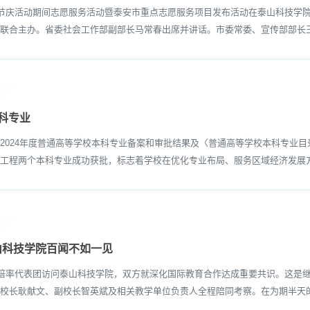
节庆活动期间志愿服务活动暨泰安市重点志愿服务项目发布活动在泰山科技学院
联合主办。省委社会工作部副部长马常春出席并讲话。市委常委、宣传部部长王
科专业
24年度普通高等学校本科专业备案和审批结果及〈普通高等学校本科专业目录（2
工程两个本科专业成功获批，标志着学校在优化专业布局、服务区域经济发展方
山科技学院百闻不如一见
率代表团访问泰山科技学院，双方就深化国际教育合作达成重要共识。这是继2
校长耿献文、副校长智英斌及相关教学单位负责人全程陪同考察。在为期半天的深