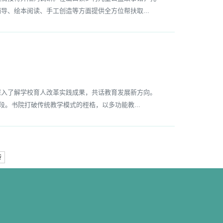
导、绘本阅读、手工创造等方面提供全方位帮扶取...
入了解学校育人改革实践成果，共话教育发展新方向。
段。书院打破传统教学模式的桎梏，以多功能教...
转