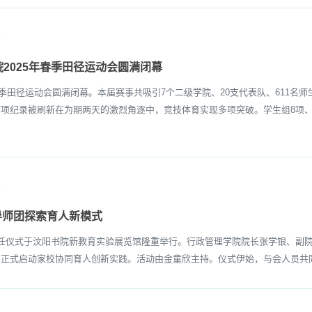
2025年春季田径运动会圆满闭幕
季田径运动会圆满闭幕。本届赛事共吸引7个二级学院、20支代表队、611名师
7项纪录被刷新在为期两天的激烈角逐中，竞技体育实现多项突破。学生组8项、
导师团探索育人新模式
任仪式于汶阳书院新教育实验展览馆隆重举行。行政管理学院院长张学银、副院
，正式启动家校协同育人创新实践。活动由金童欣主持。仪式伊始，与会人员共同