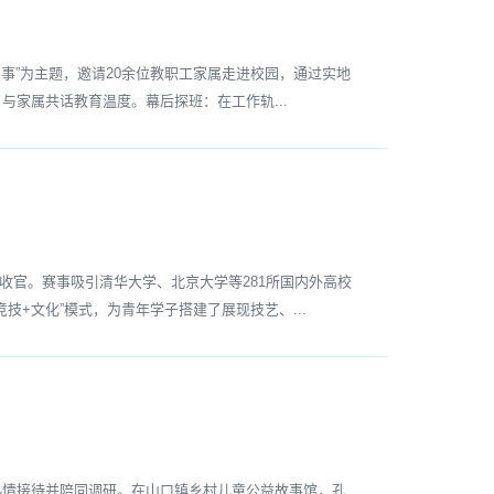
事”为主题，邀请20余位教职工家属走进校园，通过实地
与家属共话教育温度。幕后探班：在工作轨...
收官。赛事吸引清华大学、北京大学等281所国内外高校
技+文化”模式，为青年学子搭建了展现技艺、...
情接待并陪同调研。在山口镇乡村儿童公益故事馆，孔