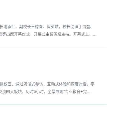
校长谢承红，副校长王德春、智英斌，校长助理丁海奎、
等出席开幕仪式。开幕式由智英斌主持。开幕式上，...
走进校园，通过沉浸式参访、互动式体验和深度对话，零
四大板块，历时6小时，全景展现“专业教育+完...