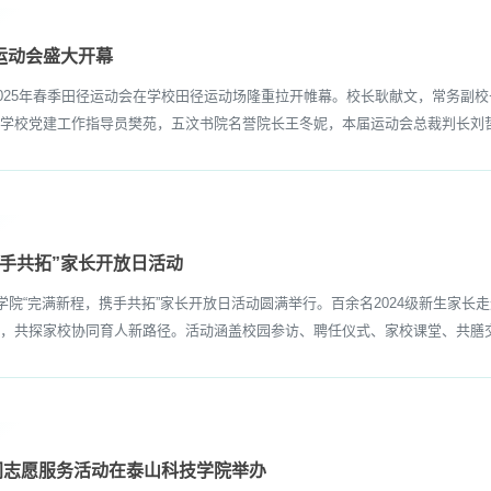
运动会盛大开幕
025年春季田径运动会在学校田径运动场隆重拉开帷幕。校长耿献文，常务副
学校党建工作指导员樊苑，五汶书院名誉院长王冬妮，本届运动会总裁判长刘哲
携手共拓”家长开放日活动
院“完满新程，携手共拓”家长开放日活动圆满举行。百余名2024级新生家长
，共探家校协同育人新路径。活动涵盖校园参访、聘任仪式、家校课堂、共膳交流
间志愿服务活动在泰山科技学院举办