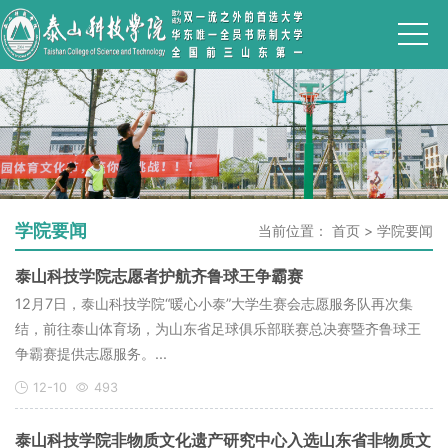
学院要闻
当前位置：
首页
>
学院要闻
泰山科技学院志愿者护航齐鲁球王争霸赛
12月7日，泰山科技学院“暖心小泰”大学生赛会志愿服务队再次集
结，前往泰山体育场，为山东省足球俱乐部联赛总决赛暨齐鲁球王
争霸赛提供志愿服务。...
12-10
493
泰山科技学院非物质文化遗产研究中心入选山东省非物质文