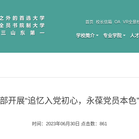
首页
校长信箱
OA
VR全景
学校简介
专业学院
人
部开展“追忆入党初心，永葆党员本色
时间：2023年06月30日 点击数：
861