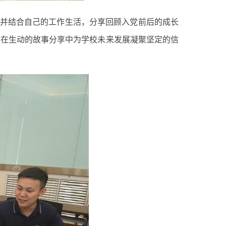
，并结合自己的工作生活，分享回顾入党前后的成长
，在生动的故事分享中为学校未来发展凝聚坚定的信