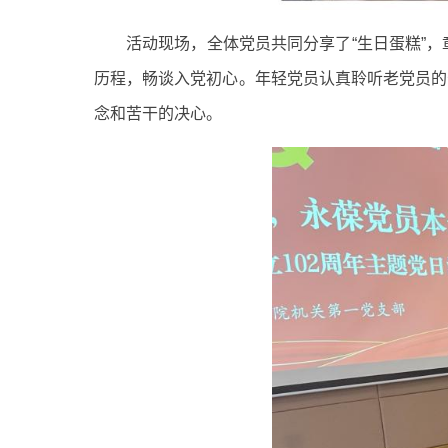
活动现场，全体党员共同分享了“生日蛋糕”
历程，畅谈入党初心。年轻党员认真聆听老党员的
念和苦干的决心。