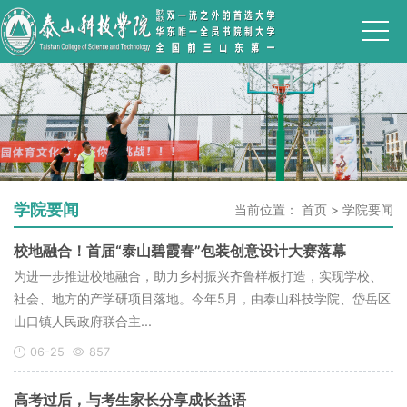
学院要闻
当前位置：
首页
>
学院要闻
校地融合！首届“泰山碧霞春”包装创意设计大赛落幕
为进一步推进校地融合，助力乡村振兴齐鲁样板打造，实现学校、
社会、地方的产学研项目落地。今年5月，由泰山科技学院、岱岳区
山口镇人民政府联合主...
06-25
857
高考过后，与考生家长分享成长益语