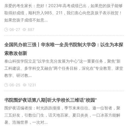
亲爱的考生家长：您好！2023年高考成绩已出，如果您的孩子能够
取得好成绩，顺利升入985、211，我们衷心向您及孩子表示祝贺！
如果您孩子成绩不如意...
06-27
887
全国民办前三强丨华东唯一全员书院制大学⑳：以生为本探
索教改创新
泰山科技学院立足“以学生充分发展为中心”这一重要任务，聚焦“新
工科建设、多学科交叉融合”两个任务目标，深化在“专业教育、课堂
教学、研讨教...
06-25
1231
书院围炉夜话第八期|听大学校长三维话“校园”
围炉夜话编者按：时光跌跌撞撞，季节来来往往。邀一位智者，聚
三五好友，引数位门生，话天地百家。夏日炎炎，一口冰茶方能解
暑。浩瀚世界，一次对...