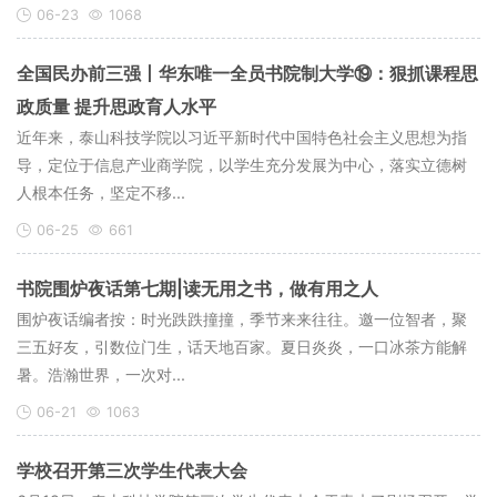
06-23
1068
全国民办前三强丨华东唯一全员书院制大学⑲：狠抓课程思
政质量 提升思政育人水平
近年来，泰山科技学院以习近平新时代中国特色社会主义思想为指
导，定位于信息产业商学院，以学生充分发展为中心，落实立德树
人根本任务，坚定不移...
06-25
661
书院围炉夜话第七期|读无用之书，做有用之人
围炉夜话编者按：时光跌跌撞撞，季节来来往往。邀一位智者，聚
三五好友，引数位门生，话天地百家。夏日炎炎，一口冰茶方能解
暑。浩瀚世界，一次对...
06-21
1063
学校召开第三次学生代表大会